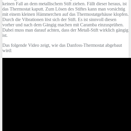
keinen Fall an dem metallischem Stift ziehen. Fällt dieser heraus, ist
das Thermostat kaputt. Zum Lösen des Stiftes kann man vorsichtig
mit einem kleinen Hämmerchen auf das Thermostatgehäuse klopfen.
Durch die Vibrationen löst sich der Stift. Es ist sinnvoll diesen
vorher und nach dem Gängig machen mit Caramba einzusprühen.
Dabei muss man darauf achten, dass der Metall-Stift wirklich gängig
ist.
Das folgende Video zeigt, wie das Danfoss-Thermostat abgebaut
wird: