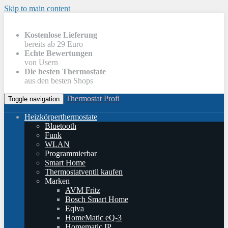
Skip to main content
Kostenlose Lieferung
bereits ab 29 Euro
Echte Bewertungen
von Usern
Die besten Thermostate
aus den besten Shops
Thermostat Profi
Toggle navigation
Heizkörperthermostate
Bluetooth
Funk
WLAN
Programmierbar
Smart Home
Thermostatventil kaufen
Marken
AVM Fritz
Bosch Smart Home
Eqiva
HomeMatic eQ-3
Homematic IP