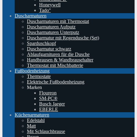
Honeywell
Tado°
Duscharmaturen
Duscharmaturen mit Thermostat
Duscharmaturen Aufputz
Duscharmaturen Unterputz
Duscharmatur mit Regendusche (Set)
Sparduschkopf
Duscharmatur schwarz
Ablaufgarnituren für die Dusche
Handbrausen & Wandbrausehalter
Thermostat mit Mischbatterie
Fußbodenheizung
Thermostate
Elektrische Fußbodenheizung
Marken
Floureon
SM-PC®
Busch Jaeger
EBERLE
Küchenarmaturen
Edelstahl
Matt
Mit Schlauchbrause
Braun