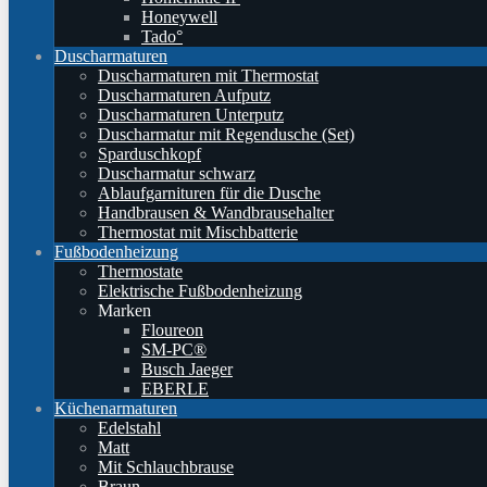
Honeywell
Tado°
Duscharmaturen
Duscharmaturen mit Thermostat
Duscharmaturen Aufputz
Duscharmaturen Unterputz
Duscharmatur mit Regendusche (Set)
Sparduschkopf
Duscharmatur schwarz
Ablaufgarnituren für die Dusche
Handbrausen & Wandbrausehalter
Thermostat mit Mischbatterie
Fußbodenheizung
Thermostate
Elektrische Fußbodenheizung
Marken
Floureon
SM-PC®
Busch Jaeger
EBERLE
Küchenarmaturen
Edelstahl
Matt
Mit Schlauchbrause
Braun