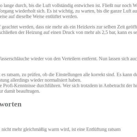
o lange durch, bis die Luft vollständig entwichen ist. Fließt nur noch
organg wiederholt sich. Es ist wichtig, zu warten, bis die ganze Luft 
ise auf dieselbe Weise entlüftet werden.
eachtet werden, dass nie mehr als ein Heizkreis zur selben Zeit geöffn
ießen der Heizung auf einen Druck von mehr als 2,5 bar, kann es sein,
 Wasserschläuche wieder von den Verteilern entfernt. Nun lassen sich 
es ratsam, zu prüfen, ob die Einstellungen alle korrekt sind. Es kann
tung allerdings wieder normalisiert haben.
e Profi-Kenntnisse durchführen. Wer sich trotzdem in Anbetracht der 
ur damit beauftragen.
tworten
n nicht mehr gleichmäßig warm wird, ist eine Entlüftung ratsam