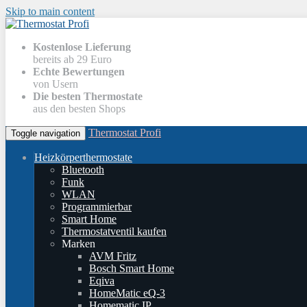
Skip to main content
Kostenlose Lieferung
bereits ab 29 Euro
Echte Bewertungen
von Usern
Die besten Thermostate
aus den besten Shops
Thermostat Profi
Toggle navigation
Heizkörperthermostate
Bluetooth
Funk
WLAN
Programmierbar
Smart Home
Thermostatventil kaufen
Marken
AVM Fritz
Bosch Smart Home
Eqiva
HomeMatic eQ-3
Homematic IP