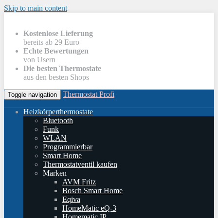
Skip to main content
Kostenlose Lieferung
bereits ab 29 Euro
Echte Bewertungen
von Usern
Die besten Thermostate
aus den besten Shops
Thermostat Profi
Toggle navigation
Heizkörperthermostate
Bluetooth
Funk
WLAN
Programmierbar
Smart Home
Thermostatventil kaufen
Marken
AVM Fritz
Bosch Smart Home
Eqiva
HomeMatic eQ-3
Homematic IP