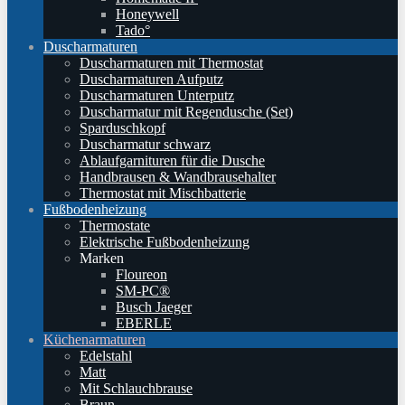
Honeywell
Tado°
Duscharmaturen
Duscharmaturen mit Thermostat
Duscharmaturen Aufputz
Duscharmaturen Unterputz
Duscharmatur mit Regendusche (Set)
Sparduschkopf
Duscharmatur schwarz
Ablaufgarnituren für die Dusche
Handbrausen & Wandbrausehalter
Thermostat mit Mischbatterie
Fußbodenheizung
Thermostate
Elektrische Fußbodenheizung
Marken
Floureon
SM-PC®
Busch Jaeger
EBERLE
Küchenarmaturen
Edelstahl
Matt
Mit Schlauchbrause
Braun