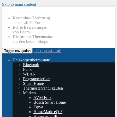
Skip to main content
Kostenlose Lieferung
bereits ab 29 Euro
Echte Bewertungen
von Usern
Die besten Thermostate
aus den besten Shops
Thermostat Profi
Toggle navigation
Heizkörperthermostate
Bluetooth
Funk
WLAN
Programmierbar
Smart Home
Thermostatventil kaufen
Marken
AVM Fritz
Bosch Smart Home
Eqiva
HomeMatic eQ-3
Homematic IP