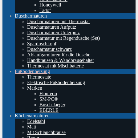
Honeywell
Tado°
Duscharmaturen
Duscharmaturen mit Thermostat
Duscharmaturen Aufputz
Duscharmaturen Unterputz
Duscharmatur mit Regendusche (Set)
Sparduschkopf
Duscharmatur schwarz
Ablaufgarnituren für die Dusche
Handbrausen & Wandbrausehalter
Thermostat mit Mischbatterie
Fußbodenheizung
Thermostate
Elektrische Fußbodenheizung
Marken
Floureon
SM-PC®
Busch Jaeger
EBERLE
Küchenarmaturen
Edelstahl
Matt
Mit Schlauchbrause
Braun