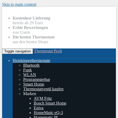
Skip to main content
Kostenlose Lieferung
bereits ab 29 Euro
Echte Bewertungen
von Usern
Die besten Thermostate
aus den besten Shops
Thermostat Profi
Toggle navigation
Heizkörperthermostate
Bluetooth
Funk
WLAN
Programmierbar
Smart Home
Thermostatventil kaufen
Marken
AVM Fritz
Bosch Smart Home
Eqiva
HomeMatic eQ-3
Homematic IP