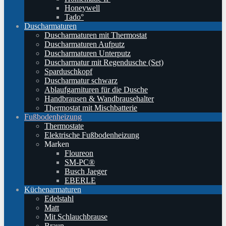
Honeywell
Tado°
Duscharmaturen
Duscharmaturen mit Thermostat
Duscharmaturen Aufputz
Duscharmaturen Unterputz
Duscharmatur mit Regendusche (Set)
Sparduschkopf
Duscharmatur schwarz
Ablaufgarnituren für die Dusche
Handbrausen & Wandbrausehalter
Thermostat mit Mischbatterie
Fußbodenheizung
Thermostate
Elektrische Fußbodenheizung
Marken
Floureon
SM-PC®
Busch Jaeger
EBERLE
Küchenarmaturen
Edelstahl
Matt
Mit Schlauchbrause
Braun