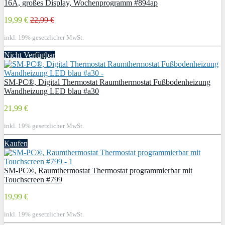
16A, großes Display, Wochenprogramm #894ap
19,99 €
22,99 €
inkl. 19% gesetzlicher MwSt.
Nicht Verfügbar
SM-PC®, Digital Thermostat Raumthermostat Fußbodenheizung
Wandheizung LED blau #a30
21,99 €
inkl. 19% gesetzlicher MwSt.
Kaufen
SM-PC®, Raumthermostat Thermostat programmierbar mit
Touchscreen #799
19,99 €
inkl. 19% gesetzlicher MwSt.