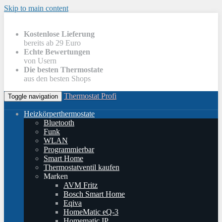
Skip to main content
Kostenlose Lieferung
bereits ab 29 Euro
Echte Bewertungen
von Usern
Die besten Thermostate
aus den besten Shops
Thermostat Profi
Toggle navigation
Heizkörperthermostate
Bluetooth
Funk
WLAN
Programmierbar
Smart Home
Thermostatventil kaufen
Marken
AVM Fritz
Bosch Smart Home
Eqiva
HomeMatic eQ-3
Homematic IP