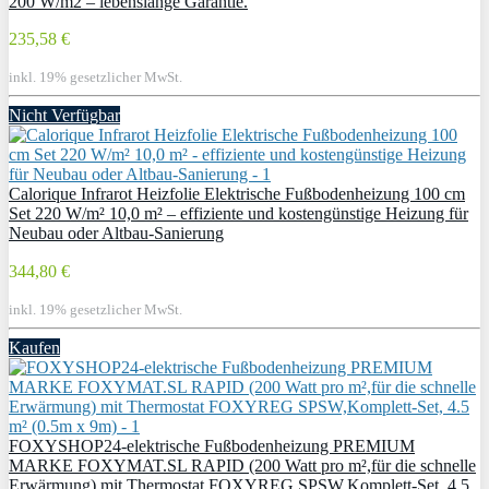
200 W/m2 – lebenslange Garantie.
235,58 €
inkl. 19% gesetzlicher MwSt.
Nicht Verfügbar
Calorique Infrarot Heizfolie Elektrische Fußbodenheizung 100 cm
Set 220 W/m² 10,0 m² – effiziente und kostengünstige Heizung für
Neubau oder Altbau-Sanierung
344,80 €
inkl. 19% gesetzlicher MwSt.
Kaufen
FOXYSHOP24-elektrische Fußbodenheizung PREMIUM
MARKE FOXYMAT.SL RAPID (200 Watt pro m²,für die schnelle
Erwärmung) mit Thermostat FOXYREG SPSW,Komplett-Set, 4.5