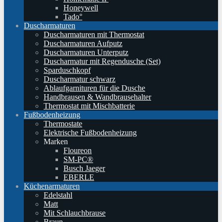
Honeywell
Tado°
Duscharmaturen
Duscharmaturen mit Thermostat
Duscharmaturen Aufputz
Duscharmaturen Unterputz
Duscharmatur mit Regendusche (Set)
Sparduschkopf
Duscharmatur schwarz
Ablaufgarnituren für die Dusche
Handbrausen & Wandbrausehalter
Thermostat mit Mischbatterie
Fußbodenheizung
Thermostate
Elektrische Fußbodenheizung
Marken
Floureon
SM-PC®
Busch Jaeger
EBERLE
Küchenarmaturen
Edelstahl
Matt
Mit Schlauchbrause
Braun