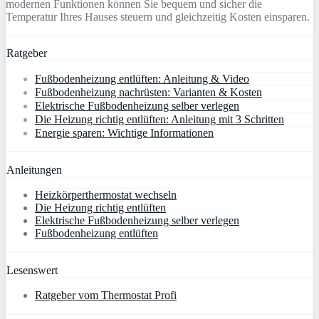
modern
en
Funk
tion
en
k
ö
nn
en
Sie
be
qu
em
und
s
ic
her
die
Temper
atur
I
h
res
Ha
uses
ste
u
ern
und
gle
ich
ze
it
ig
K
ost
en
e
ins
paren
.
Ratgeber
Fußbodenheizung entlüften: Anleitung & Video
Fußbodenheizung nachrüsten: Varianten & Kosten
Elektrische Fußbodenheizung selber verlegen
Die Heizung richtig entlüften: Anleitung mit 3 Schritten
Energie sparen: Wichtige Informationen
Anleitungen
Heizkörperthermostat wechseln
Die Heizung richtig entlüften
Elektrische Fußbodenheizung selber verlegen
Fußbodenheizung entlüften
Lesenswert
Ratgeber vom Thermostat Profi