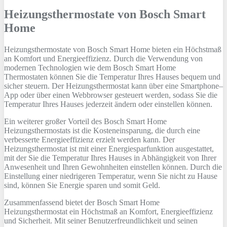
Heizungsthermostate von Bosch Smart
Home
He
iz
ung
st
her
most
ate
von
Bos
ch
Smart
Home
b
iet
en
e
in
H
ö
ch
st
ma
ß
an
Kom
fort
und
E
ner
gie
eff
iz
ien
z
.
D
urch
die
Ver
w
end
ung
von
modern
en
Techn
olog
ien
w
ie
dem
Bos
ch
Smart
Home
Thermostaten
k
ö
nn
en
Sie
die
Temper
atur
I
h
res
Ha
uses
be
qu
em
und
s
ic
her
ste
u
ern
.
Der
He
iz
ung
st
her
most
at
k
ann
ü
ber
e
ine
Smart
phone
–
App
o
der
ü
ber
e
inen
Webb
row
ser
gest
eu
ert
w
er
den
,
sod
ass
Sie
die
Temper
atur
I
h
res
Ha
uses
j
eder
ze
it
ä
nder
n
o
der
e
inst
ellen
k
ö
nn
en
.
E
in
we
it
erer
gro
ß
er
V
ort
e
il
des
Bos
ch
Smart
Home
He
iz
ung
st
her
most
ats
is
t
die
K
ost
ene
ins
par
ung
,
die
d
urch
e
ine
verb
ess
er
te
E
ner
gie
eff
iz
ien
z
er
zi
elt
w
er
den
k
ann
.
Der
He
iz
ung
st
her
most
at
is
t
mit
e
iner
E
nerg
ies
par
f
unk
tion
a
us
gest
att
et
,
mit
der
Sie
die
Temper
atur
I
h
res
Ha
uses
in
Ab
h
ä
ng
ig
ke
it
von
I
h
rer
An
w
es
en
heit
und
I
h
ren
G
ew
ohn
heit
en
e
inst
ellen
k
ö
nn
en
.
D
urch
die
E
inst
ell
ung
e
iner
n
ied
rig
eren
Temper
atur
,
w
enn
Sie
n
icht
z
u
H
ause
s
ind
,
k
ö
nn
en
Sie
E
ner
gie
sp
aren
und
som
it
Ge
ld
.
Z
us
am
men
f
ass
end
b
iet
et
der
Bos
ch
Smart
Home
He
iz
ung
st
her
most
at
e
in
H
ö
ch
st
ma
ß
an
Kom
fort
,
E
ner
gie
eff
iz
ien
z
und
Sic
her
heit
.
Mit
se
iner
Ben
ut
zer
fre
und
lich
ke
it
und
se
inen