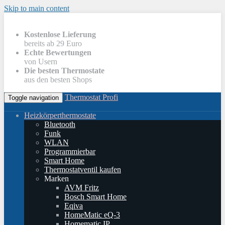
Skip to main content
Kostenlose Lieferung
bereits ab 29 Euro
Echte Bewertungen
von Usern
Die besten Thermostate
aus den besten Shops
Thermostat Profi
Toggle navigation
Heizkörperthermostate
Bluetooth
Funk
WLAN
Programmierbar
Smart Home
Thermostatventil kaufen
Marken
AVM Fritz
Bosch Smart Home
Eqiva
HomeMatic eQ-3
Homematic IP