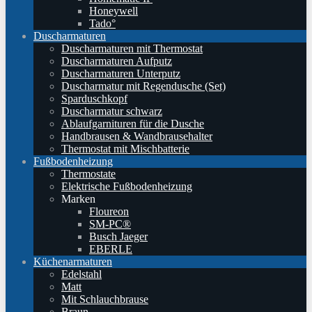
Honeywell
Tado°
Duscharmaturen
Duscharmaturen mit Thermostat
Duscharmaturen Aufputz
Duscharmaturen Unterputz
Duscharmatur mit Regendusche (Set)
Sparduschkopf
Duscharmatur schwarz
Ablaufgarnituren für die Dusche
Handbrausen & Wandbrausehalter
Thermostat mit Mischbatterie
Fußbodenheizung
Thermostate
Elektrische Fußbodenheizung
Marken
Floureon
SM-PC®
Busch Jaeger
EBERLE
Küchenarmaturen
Edelstahl
Matt
Mit Schlauchbrause
Braun