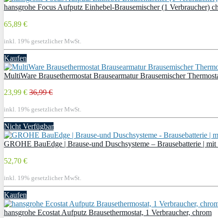
hansgrohe Focus Aufputz Einhebel-Brausemischer (1 Verbraucher) c
65,89 €
inkl. 19% gesetzlicher MwSt.
Kaufen
MultiWare Brausethermostat Brausearmatur Brausemischer Thermost
23,99 €
36,99 €
inkl. 19% gesetzlicher MwSt.
Nicht Verfügbar
GROHE BauEdge | Brause-und Duschsysteme – Brausebatterie | mit
52,70 €
inkl. 19% gesetzlicher MwSt.
Kaufen
hansgrohe Ecostat Aufputz Brausethermostat, 1 Verbraucher, chrom