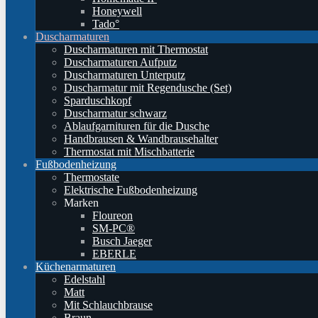
Honeywell
Tado°
Duscharmaturen
Duscharmaturen mit Thermostat
Duscharmaturen Aufputz
Duscharmaturen Unterputz
Duscharmatur mit Regendusche (Set)
Sparduschkopf
Duscharmatur schwarz
Ablaufgarnituren für die Dusche
Handbrausen & Wandbrausehalter
Thermostat mit Mischbatterie
Fußbodenheizung
Thermostate
Elektrische Fußbodenheizung
Marken
Floureon
SM-PC®
Busch Jaeger
EBERLE
Küchenarmaturen
Edelstahl
Matt
Mit Schlauchbrause
Braun