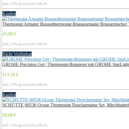
inkl. 19% gesetzlicher MwSt.
Kaufen
Thermostat Armatur Brausethermostat Brausearmatur Brausemischer T
45,99 €
inkl. 19% gesetzlicher MwSt.
Nicht Verfügbar
GROHE Precision Get | Thermostat-Brauseset mit GROHE StarLight
113,18 €
inkl. 19% gesetzlicher MwSt.
Kaufen
SCHÜTTE 60536 Ocean Thermostat Duscharmatur Set, Mischbatterie V
58,68 €
inkl. 19% gesetzlicher MwSt.