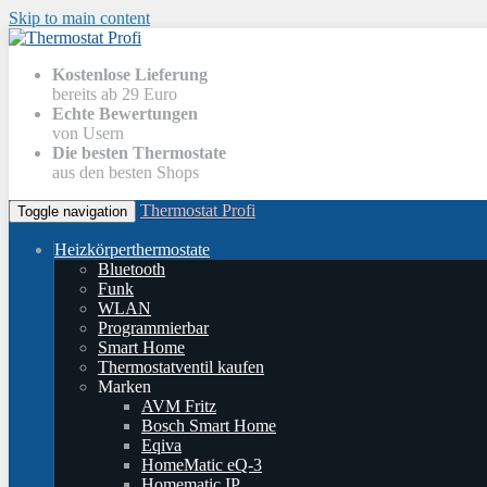
Skip to main content
Kostenlose Lieferung
bereits ab 29 Euro
Echte Bewertungen
von Usern
Die besten Thermostate
aus den besten Shops
Thermostat Profi
Toggle navigation
Heizkörperthermostate
Bluetooth
Funk
WLAN
Programmierbar
Smart Home
Thermostatventil kaufen
Marken
AVM Fritz
Bosch Smart Home
Eqiva
HomeMatic eQ-3
Homematic IP