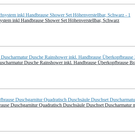
tem inkl Handbrause Shower Set Höhenverstellbar, Schwarz
uscharmatur Dusche Rainshower inkl. Handbrause Überkopfbrause Br
use Duschgarnitur Quadratisch Duschsäule Duschset Duscharmatur 