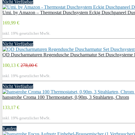
Nicht Verfügbar
Umi. by Amazon – Thermostat Duschsystem Eckig Duschpaneel Dusc
169,99 €
inkl. 19% gesetzlicher MwSt.
Nicht Verfügbar
QD Duscharmaturen Regendusche Duscharmatur Set Duschsysteme B
100,13 €
278,00 €
inkl. 19% gesetzlicher MwSt.
Nicht Verfügbar
hansgrohe Croma 100 Thermostatset, 0,90m, 3 Strahlarten, Chrom
133,17 €
inkl. 19% gesetzlicher MwSt.
Kaufen