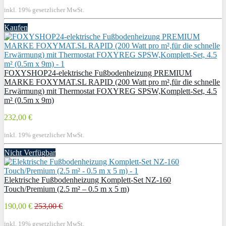
inkl. 19% gesetzlicher MwSt.
Kaufen
FOXYSHOP24-elektrische Fußbodenheizung PREMIUM
MARKE FOXYMAT.SL RAPID (200 Watt pro m²,für die schnelle
Erwärmung) mit Thermostat FOXYREG SPSW,Komplett-Set, 4.5
m² (0.5m x 9m)
232,00 €
inkl. 19% gesetzlicher MwSt.
Nicht Verfügbar
Elektrische Fußbodenheizung Komplett-Set NZ-160
Touch/Premium (2.5 m² – 0.5 m x 5 m)
190,00 €
253,00 €
inkl. 19% gesetzlicher MwSt.