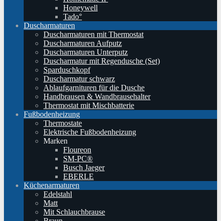
Honeywell
Tado°
Duscharmaturen
Duscharmaturen mit Thermostat
Duscharmaturen Aufputz
Duscharmaturen Unterputz
Duscharmatur mit Regendusche (Set)
Sparduschkopf
Duscharmatur schwarz
Ablaufgarnituren für die Dusche
Handbrausen & Wandbrausehalter
Thermostat mit Mischbatterie
Fußbodenheizung
Thermostate
Elektrische Fußbodenheizung
Marken
Floureon
SM-PC®
Busch Jaeger
EBERLE
Küchenarmaturen
Edelstahl
Matt
Mit Schlauchbrause
Braun