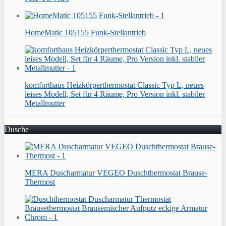
HomeMatic 105155 Funk-Stellantrieb
komforthaus Heizkörperthermostat Classic Typ L, neues
leises Modell, Set für 4 Räume, Pro Version inkl. stabiler
Metallmutter
Dusche
MERA Duscharmatur VEGEO Duschthermostat Brause-
Thermost