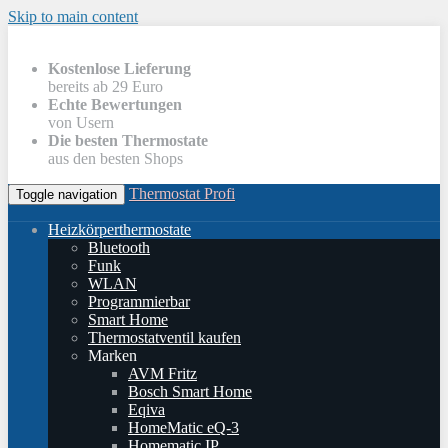
Skip to main content
Kostenlose Lieferung
bereits ab 29 Euro
Echte Bewertungen
von Usern
Die besten Thermostate
aus den besten Shops
Thermostat Profi
Toggle navigation
Heizkörperthermostate
Bluetooth
Funk
WLAN
Programmierbar
Smart Home
Thermostatventil kaufen
Marken
AVM Fritz
Bosch Smart Home
Eqiva
HomeMatic eQ-3
Homematic IP