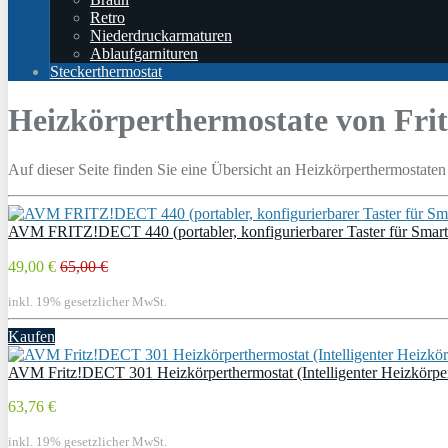
Retro
Niederdruckarmaturen
Ablaufgarnituren
Steckerthermostat
Heizkörperthermostate von Frit
Auf dieser Seite finden Sie eine Übersicht an Heizkörperthermost
AVM FRITZ!DECT 440 (portabler, konfigurierbarer Taster für Sma
49,00 €
65,00 €
inkl. 19% gesetzlicher MwSt.
Kaufen
AVM Fritz!DECT 301 Heizkörperthermostat (Intelligenter Heizkörper
63,76 €
inkl. 19% gesetzlicher MwSt.