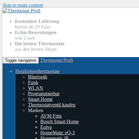
Skip to main content
Kostenlose Lieferung
bereits ab 29 Euro
Echte Bewertungen
von Usern
Die besten Thermostate
aus den besten Shops
Thermostat Profi
Toggle navigation
Heizkörperthermostate
Bluetooth
Funk
WLAN
Programmierbar
Smart Home
Thermostatventil kaufen
Marken
AVM Fritz
Bosch Smart Home
Eqiva
HomeMatic eQ-3
Homematic IP