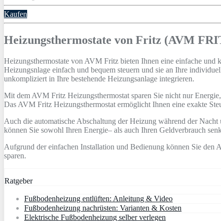
Kaufen
Heizungsthermostate von Fritz (AVM F
He
iz
ung
st
her
most
ate
von
AV
M
Fritz
b
iet
en
I
hn
en
e
ine
e
inf
ache
und
He
iz
ung
s
n
l
age
e
inf
ach
und
be
qu
em
ste
u
ern
und
s
ie
an
I
h
re
ind
ivid
ue
l
un
k
ompl
iz
i
ert
in
I
h
re
best
e
hend
e
He
iz
ung
s
an
l
age
integ
ri
eren
.
Mit
dem
AV
M
Fritz
He
iz
ung
st
her
most
at
sp
aren
Sie
n
icht
n
ur
E
ner
gie
,
Das
AV
M
Fritz
He
iz
ung
st
her
most
at
er
m
ö
gl
icht
I
hn
en
e
ine
ex
ak
te
Ste
A
uch
die
autom
at
ische
Abs
ch
alt
ung
der
He
iz
ung
w
ä
h
rend
der
N
acht
k
ö
nn
en
Sie
sow
ohl
I
h
ren
E
ner
gie
–
al
s
a
uch
I
h
ren
Ge
ld
ver
bra
uch
sen
A
uf
gru
nd
der
e
inf
ac
hen
Installation
und
Bed
ien
ung
k
ö
nn
en
Sie
den
A
sp
aren
.
Ratgeber
Fußbodenheizung entlüften: Anleitung & Video
Fußbodenheizung nachrüsten: Varianten & Kosten
Elektrische Fußbodenheizung selber verlegen