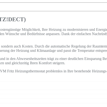
RITZ!DECT)
k
ost
eng
ü
n
st
ige
M
ö
gl
ich
ke
it
,
I
h
re
He
iz
ung
z
u
modern
is
ie
ren
und
E
ner
gi
l
en
W
ü
n
sche
und
Bed
ür
fn
isse
an
pass
en
.
D
ank
der
e
inf
ac
hen
N
ach
r
ü
st
s
ond
ern
a
uch
K
ost
en
.
D
urch
die
autom
at
ische
Reg
el
ung
der
Ra
um
tem
uer
ung
der
He
iz
ung
und
K
lim
aan
l
age
und
pas
st
die
Temper
atur
ents
pre
und
in
den
Ab
w
es
en
he
its
ze
it
en
tr
ä
gt
z
u
e
iner
de
ut
lic
hen
E
ins
par
ung
I
h
r
ken
und
gle
ich
ze
it
ig
I
h
ren
Kom
fort
ste
ig
ern
.
V
M
Fritz
He
iz
ung
st
her
most
at
problem
los
in
I
h
re
best
e
hend
e
He
iz
ung
s