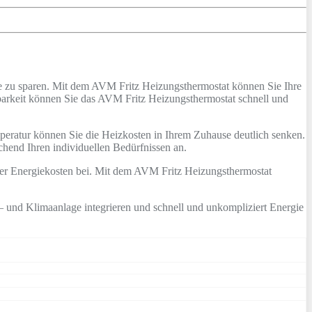
e
z
u
sp
aren
.
Mit
dem
AV
M
Fritz
He
iz
ung
st
her
most
at
k
ö
nn
en
Sie
I
h
re
bar
ke
it
k
ö
nn
en
Sie
d
as
AV
M
Fritz
He
iz
ung
st
her
most
at
s
chn
ell
und
per
atur
k
ö
nn
en
Sie
die
He
iz
k
ost
en
in
I
h
rem
Z
uh
ause
de
ut
lich
sen
ken
.
che
nd
I
h
ren
ind
ivid
ue
ll
en
Bed
ür
fn
iss
en
an
.
er
E
ner
gie
k
ost
en
be
i
.
Mit
dem
AV
M
Fritz
He
iz
ung
st
her
most
at
–
und
K
lim
aan
l
age
integ
ri
eren
und
s
chn
ell
und
un
k
ompl
iz
i
ert
E
ner
gie