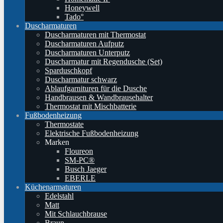
Honeywell
Tado°
Duscharmaturen
Duscharmaturen mit Thermostat
Duscharmaturen Aufputz
Duscharmaturen Unterputz
Duscharmatur mit Regendusche (Set)
Sparduschkopf
Duscharmatur schwarz
Ablaufgarnituren für die Dusche
Handbrausen & Wandbrausehalter
Thermostat mit Mischbatterie
Fußbodenheizung
Thermostate
Elektrische Fußbodenheizung
Marken
Floureon
SM-PC®
Busch Jaeger
EBERLE
Küchenarmaturen
Edelstahl
Matt
Mit Schlauchbrause
Braun