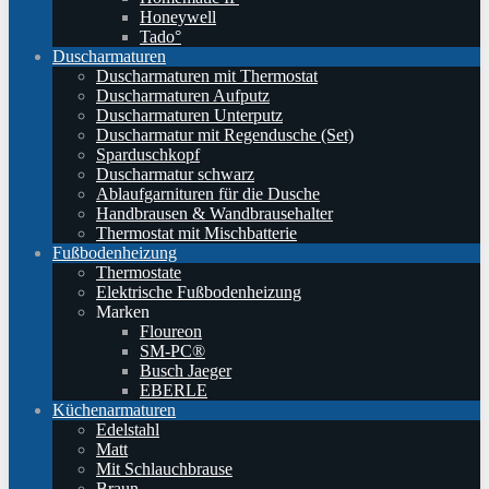
Honeywell
Tado°
Duscharmaturen
Duscharmaturen mit Thermostat
Duscharmaturen Aufputz
Duscharmaturen Unterputz
Duscharmatur mit Regendusche (Set)
Sparduschkopf
Duscharmatur schwarz
Ablaufgarnituren für die Dusche
Handbrausen & Wandbrausehalter
Thermostat mit Mischbatterie
Fußbodenheizung
Thermostate
Elektrische Fußbodenheizung
Marken
Floureon
SM-PC®
Busch Jaeger
EBERLE
Küchenarmaturen
Edelstahl
Matt
Mit Schlauchbrause
Braun