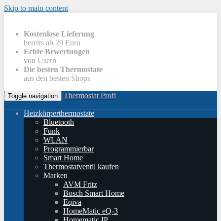
Skip to main content
Kostenlose Lieferung
bereits ab 29 Euro
Echte Bewertungen
von Usern
Die besten Thermostate
aus den besten Shops
Thermostat Profi
Toggle navigation
Heizkörperthermostate
Bluetooth
Funk
WLAN
Programmierbar
Smart Home
Thermostatventil kaufen
Marken
AVM Fritz
Bosch Smart Home
Eqiva
HomeMatic eQ-3
Homematic IP